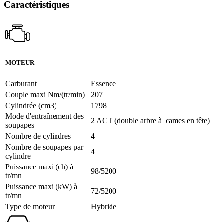
Caractéristiques
MOTEUR
Carburant
Essence
Couple maxi Nm/(tr/min)
207
Cylindrée (cm3)
1798
Mode d'entraînement des
2 ACT (double arbre à cames en tête)
soupapes
Nombre de cylindres
4
Nombre de soupapes par
4
cylindre
Puissance maxi (ch) à
98/5200
tr/mn
Puissance maxi (kW) à
72/5200
tr/mn
Type de moteur
Hybride