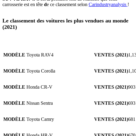
carrosserie est en tête
d
e ce classement selon
Carindustryanalysis
!
Le classement des voitures les plus vendues au monde
(2021)
MODÈLE
Toyota RAV4
VENTES (2021)
1,13
MODÈLE
Toyota Corolla
VENTES (2021)
1,10
MODÈLE
Honda CR-V
VENTES (2021)
903
MODÈLE
Nissan Sentra
VENTES (2021)
693
MODÈLE
Toyota Camry
VENTES (2021)
681
MODÈLE
Honda HR-V
VENTES (2021)
670