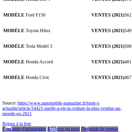
MODÈLE
Ford F150
VENTES (2021)
562
MODÈLE
Toyota Hilux
VENTES (2021)
549
MODÈLE
Tesla Model 3
VENTES (2021)
508
MODÈLE
Honda Accord
VENTES (2021)
481
MODÈLE
Honda Civic
VENTES (2021)
467
Source:
https://www.automobile-magazine.fr/toute-l-
actualite/article/34421-quelle-a-ete-la-voiture-la-plus-vendue-au-
monde-en-2021
Retour à la liste
Demande d'information
Réserver un essai
Demande de reprise